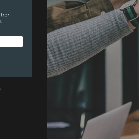
trer
n.
.