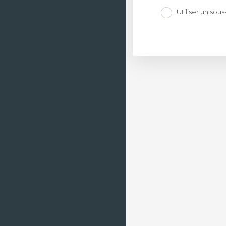
Enregistrer un nom de
Utiliser un so
domaine
Transférer un nom de
domaine