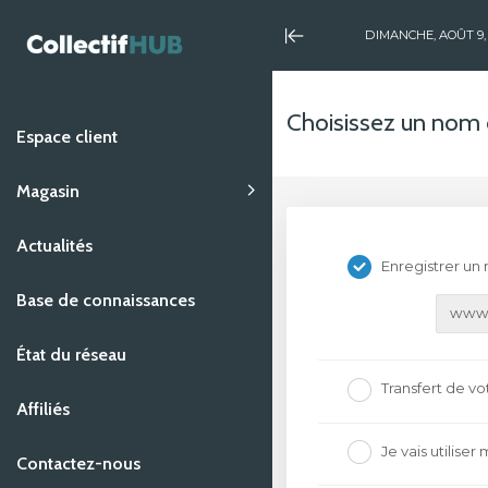
DIMANCHE, AOÛT 9,
Minimize
Menu
Choisissez un nom 
Espace client
Magasin
Actualités
Tout parcourir
Enregistrer u
Hébergement web - plans
Base de connaissances
préconçus
www
État du réseau
Hébergement courriel
Transfert de vo
Affiliés
Serveur virtuel privé (VPS)
Je vais utilis
Contactez-nous
Services et assistance