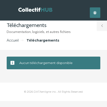
se
Mobile
ile
Menu
nu
Téléchargements
T
Documentation, logiciels, et autres fichiers
S
Accueil
Téléchargements
Aucun téléchargement disponible
© 2026 DATAenligne inc.. All Rights Reserved.