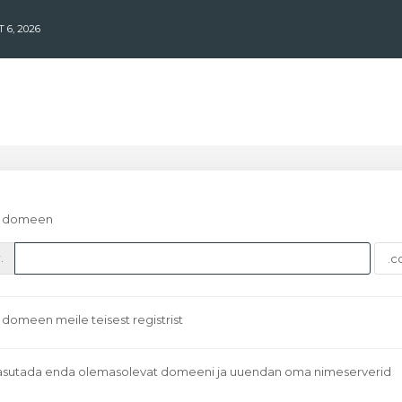
 6, 2026
us domeen
.
domeen meile teisest registrist
asutada enda olemasolevat domeeni ja uuendan oma nimeserverid