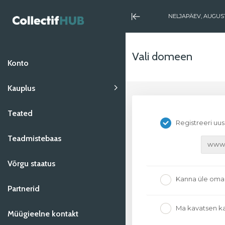
NELJAPÄEV, AUGUST
Minimize
Menu
Vali domeen
Konto
Kauplus
Teated
Sirvi kõiki
Registreeri u
Hébergement web - plans
Teadmistebaas
préconçus
www
Võrgu staatus
Hébergement courriel
Kanna üle oma 
Partnerid
Serveur virtuel privé (VPS)
Ma kavatsen k
Müügieelne kontakt
Services et assistance