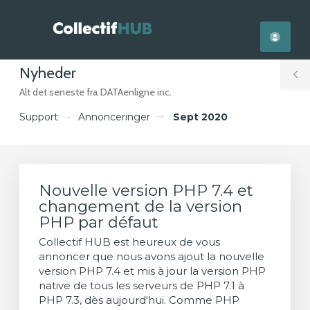
se
Mobile
ile
Menu
nu
Nyheder
T
Alt det seneste fra DATAenligne inc.
S
Support
Annonceringer
Sept 2020
Nouvelle version PHP 7.4 et
changement de la version
PHP par défaut
Collectif HUB est heureux de vous
annoncer que nous avons ajout la nouvelle
version PHP 7.4 et mis à jour la version PHP
native de tous les serveurs de PHP 7.1 à
PHP 7.3, dès aujourd'hui. Comme PHP