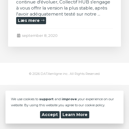
continue d'évoluer, Collectif HUB s'engage
à vous offrir la version la plus stable, après
l'avoir adéquatement testé sur notre ...
Læs mere
ngskurv
september 8, 2020
© 2026 DATAenligne inc.. All Rights Reserved.
We use cookies to
support
and
improve
your experience on our
website. By using this website you agree to our cookie policy.
Accept
Learn More