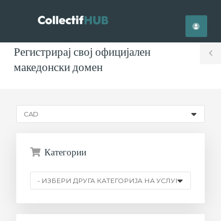
se
Mobile
ile
Menu
nu
Регистрирај свој официјален
T
македонски домен
S
Категории