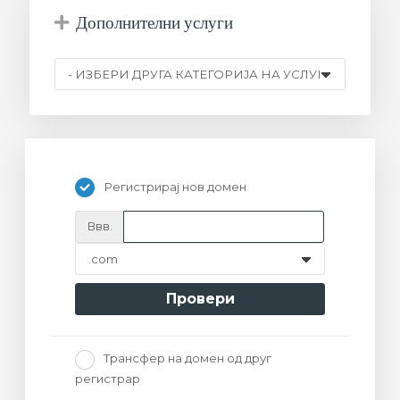
Дополнителни услуги
увачка
ка
Регистрирај нов домен
Ввв.
Провери
Трансфер на домен од друг
регистрар