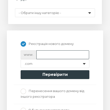
янути
Реєстрація нового домену
www.
Перевірити
Перенесення вашого домену від
іншого реєстратора